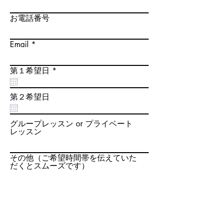
お電話番号
Email
r
第１希望日
*
e
q
u
第２希望日
i
r
e
グループレッスン or プライベート
d
レッスン
その他（ご希望時間帯を伝えていた
だくとスムーズです）
申込