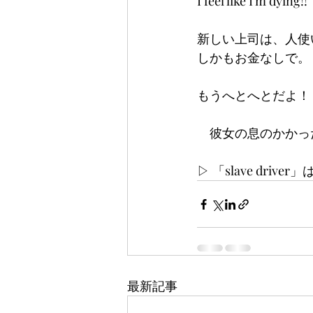
I feel like I'm dying!! 
新しい上司は、人使
しかもお金なしで。
もうへとへとだよ！
　彼女の息のかかった
▷ 「slave dri
最新記事