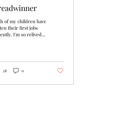
readwinner
th of my children have
ten their first jobs
ently. I'm so relived
w that we have 2 more
eadwinners in my
ily....
28
0