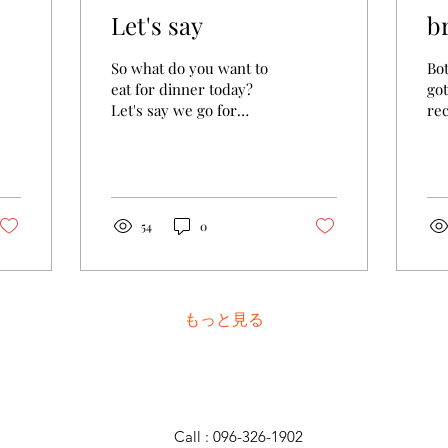
Let's say
b
So what do you want to
Bo
eat for dinner today?
got
Let's say we go for
rec
Italian??? I don't know
no
I'm not hungry yet. You
br
can decide what we are...
fam
54
0
もっと見る
Call : 096-326-1902