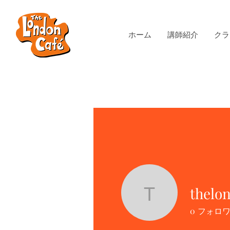
ホーム
講師紹介
クラ
thelo
thelondon
0
フォロ