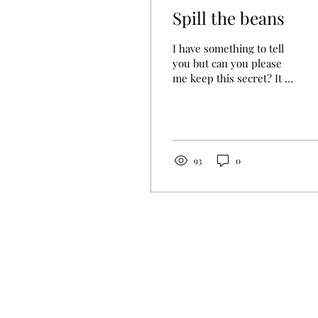
Spill the beans
I have something to tell
you but can you please
me keep this secret? It is
too embarrassing to let it
be known. Don't tell me
then. I...
93
0