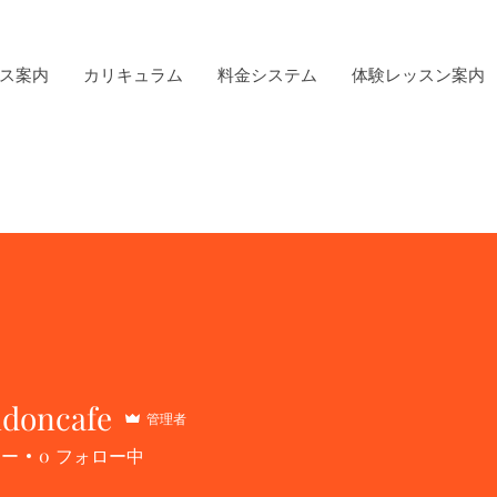
ス案内
カリキュラム
料金システム
体験レッスン案内
ndoncafe
管理者
cafe
ワー
0
フォロー中