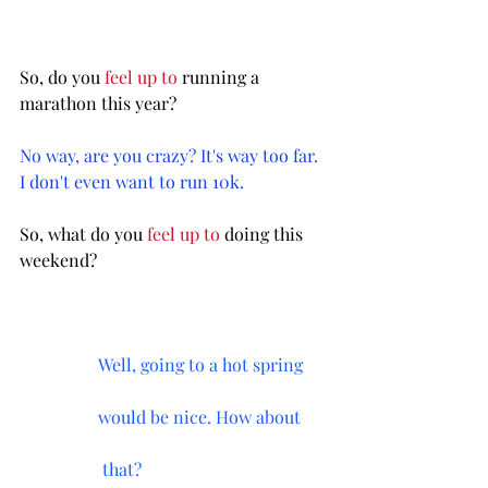
So, do you 
feel up to 
running a 
marathon this year?
No way, are you crazy? It's way too far. 
I don't even want to run 10k.
So, what do you 
feel up to
 doing this 
weekend?
                  Well, going to a hot spring 
                  would be nice. How about 
                   that? 