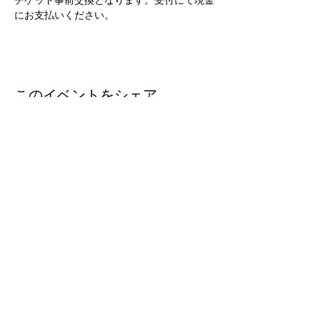
にお支払いください。
このイベントをシェア
Email :
thelondoncafe@gmail.com
Call :
096-326-1902
〒860-0848 熊本市中央区南坪井町1-5
​ サンコス
メディオビル4F
Instagram : thelondoncafe_kumamoto